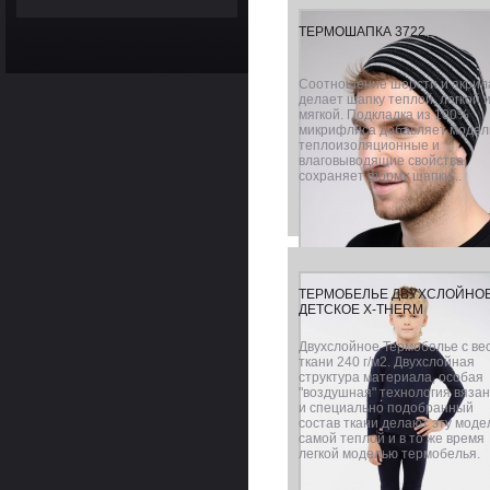
ТЕРМОШАПКА 3722
Соотношение шерсти и акрил
делает шапку теплой, легкой 
мягкой. Подкладка из 100%
микрифлиса добавляет модел
теплоизоляционные и
влаговыводящие свойства,
сохраняет форму шапки...
ТЕРМОБЕЛЬЕ ДВУХСЛОЙНО
ДЕТСКОЕ X-THERM
Двухслойное Термобелье с ве
ткани 240 г/м2. Двухслойная
структура материала, особая
"воздушная" технология вяза
и специально подобранный
состав ткани делают эту моде
самой теплой и в то же время
легкой моделью термобелья.