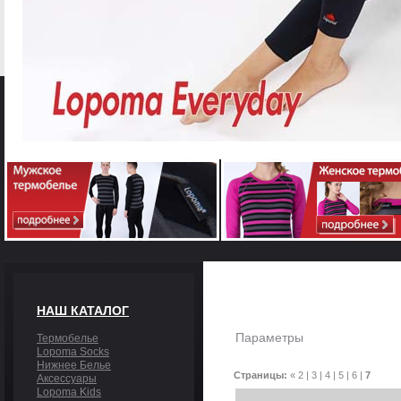
НАШ КАТАЛОГ
Параметры
Термобелье
Lopoma Socks
Нижнее Белье
Страницы:
«
2
|
3
|
4
|
5
|
6
|
7
Аксессуары
Lopoma Kids